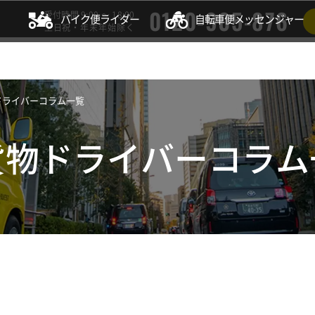
0120-905-876
受付時間 9:00 ～ 18:00
バイク便ライダー
自転車便
メッセンジャー
土日祝・年末年始除く
ドライバーコラム一覧
貨物ドライバー
コラム