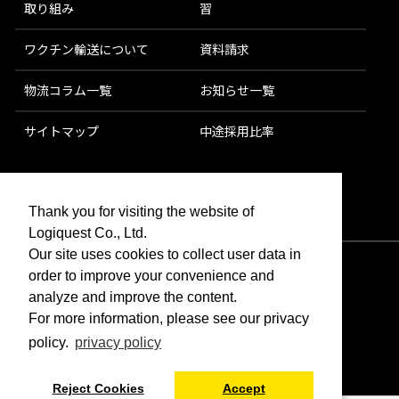
取り組み
習
ワクチン輸送について
資料請求
物流コラム一覧
お知らせ一覧
サイトマップ
中途採用比率
Thank you for visiting the website of
Logiquest Co., Ltd.
Our site uses cookies to collect user data in
order to improve your convenience and
analyze and improve the content.
For more information, please see our privacy
プライバシーポリシー
Cookieポリシー
運送約款
贈収賄防止
勧誘方針
policy.
privacy policy
Reject Cookies
Accept