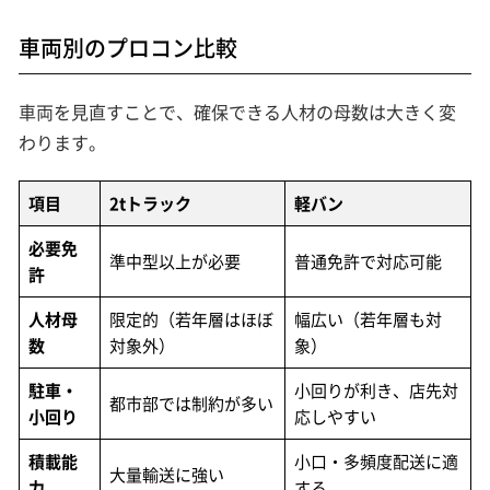
車両別のプロコン比較
車両を見直すことで、確保できる人材の母数は大きく変
わります。
項目
2tトラック
軽バン
必要免
準中型以上が必要
普通免許で対応可能
許
人材母
限定的（若年層はほぼ
幅広い（若年層も対
数
対象外）
象）
駐車・
小回りが利き、店先対
都市部では制約が多い
小回り
応しやすい
積載能
小口・多頻度配送に適
大量輸送に強い
力
する