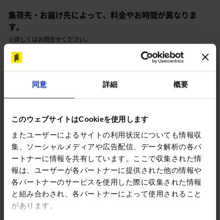
集荷先・お届け先によって、料金やお時間が異なりま
す。
※詳しくはお問合せください。
同意
詳細
概要
配送時間
お荷物を受け取ってから5 ～ 9時間前後（お届け先により
このウェブサイトはCookieを使用します
ます）
またユーザーによるサイトの利用状況についても情報収
集、ソーシャルメディアや広告配信、データ解析の各パ
※時間指定はできません。
ートナーに情報を共有しています。ここで収集された情
報は、ユーザーが各パートナーに提供された他の情報や
各パートナーのサービスを使用した際に収集された情報
と組み合わされ、各パートナーによって使用されること
積載制限
があります。