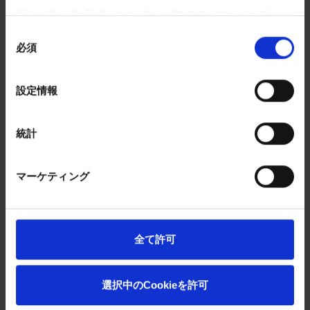
We work with
18 third parties
who may receive and
重量：20kg以内
process your information.
同
サイズ：バイク便荷箱（58 × 45 × 40cm）に収納できる
必須
意
大きさ
の
※個数制限はありません。
選
設定情報
※貴重品およびこわれものはお取扱できません。
択
※上記サイズ以上でも承れます。ご相談下さい。
統計
キャンセル料金
マーケティング
1,100円（税込）
全て許可
※手配前は不要です。
選択中のCookieを許可