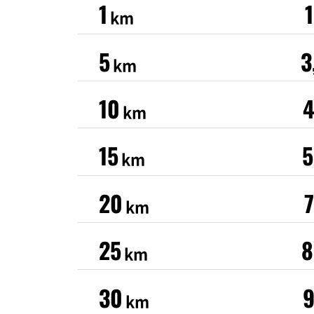
1
km
5
3
km
10
4
km
15
5
km
20
km
25
8
km
30
9
km