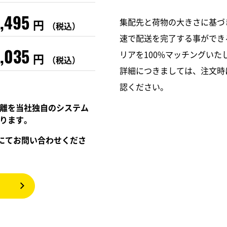
1,495
集配先と荷物の大きさに基づ
円
（税込）
速で配送を完了する事ができ
3,035
リアを100%マッチングいた
円
（税込）
詳細につきましては、注文時
認ください。
離を当社独自のシステム
ります。
話にてお問い合わせくださ