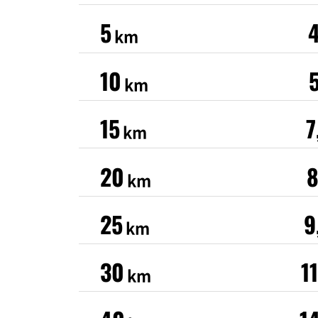
5
km
10
km
15
7
km
20
8
km
25
9
km
30
1
km