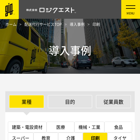
ホーム
配送代行サービスTOP
導入事例
印刷
導入事例
業種
目的
従業員数
建築・電設資材
医療
機械・工業
食品
スーパー
教育
介護
印刷
タイヤ