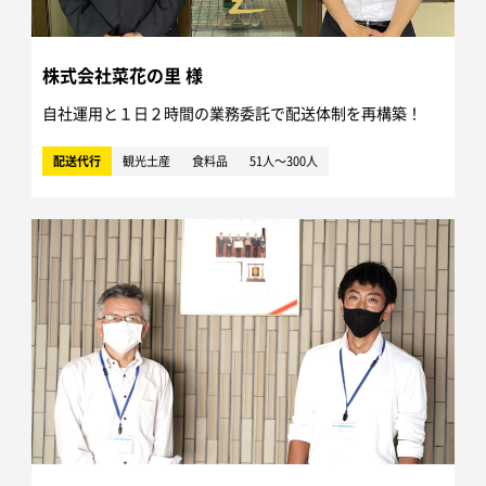
株式会社菜花の里 様
自社運用と１日２時間の業務委託で配送体制を再構築！
配送代行
観光土産
食料品
51人～300人