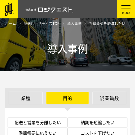
ホーム
配送代行サービスTOP
導入事例
社員負荷を軽減したい
導入事例
業種
目的
従業員数
配送と営業を分離したい
納期を短縮したい
季節需要に応えたい
コストを下げたい