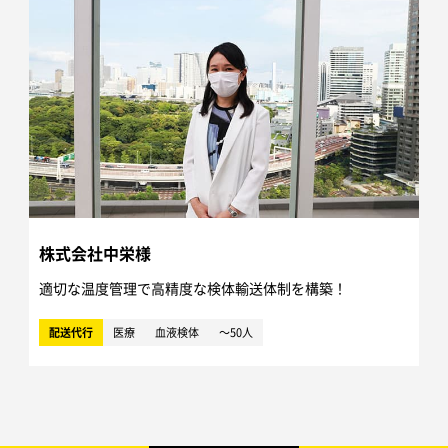
株式会社中栄様
適切な温度管理で高精度な検体輸送体制を構築！
配送代行
医療
血液検体
～50人