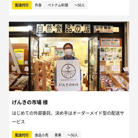
配送代行
外食
ベトナム料理
～50人
げんきの市場 様
はじめての外部委託、決め手はオーダーメイド型の配送サ
ービス
配送代行
食品小売
青果
～50人