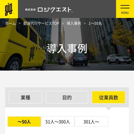
ホーム
配送代行サービスTOP
導入事例
1～50名
導入事例
業種
目的
従業員数
～50人
51人～300人
301人～