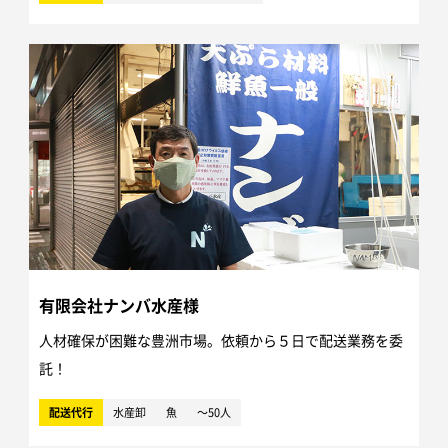
有限会社ナンバ水産様
人材確保が困難な豊洲市場。依頼から５日で配送業務を委
託！
配送代行
水産卸
魚
～50人