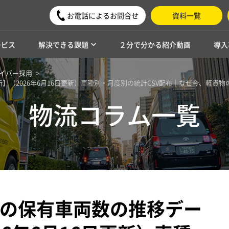
お電話によるお問合せ
資料一覧
ービス
解決できる課題
２分で分かる紹介動画
導入
イバー採用
】（2026年6月16日更新）車種別・月度別の統計CSV配布｜なぜ今、軽貨
物流コラム一覧
の保有車両数の推移デー